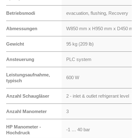
Betriebsmodi
evacuation, flushing, Recovery
Abmessungen
W850 mm x H950 mm x D450 mm (33.
Gewicht
95 kg (209 lb)
Ansteuerung
PLC system
Leistungsaufnahme,
600 W
typisch
Anzahl Schaugläser
2 - inlet & outlet refrigerant level
Anzahl Manometer
3
HP Manometer -
-1 … 40 bar
Hochdruck