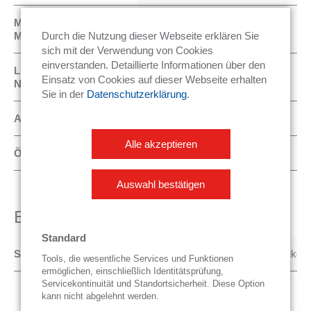
MP Manometer -
-1 … 25 bar
Mitteldruck
Durch die Nutzung dieser Webseite erklären Sie
sich mit der Verwendung von Cookies
einverstanden. Detaillierte Informationen über den
LP Manometer -
-1 … 15 bar
Einsatz von Cookies auf dieser Webseite erhalten
Niederdruck
Sie in der
Datenschutzerklärung
.
Arbeitstemperaturbereich
max. 40 °C (104 °F)
Alle akzeptieren
Ölsammler
700 ml
Auswahl bestätigen
Elektrische Anschlüsse
Standard
Stromversorgung
1 x 16 A, 230 VAC, 50 Hz Schuko
Tools, die wesentliche Services und Funktionen
ermöglichen, einschließlich Identitätsprüfung,
Servicekontinuität und Standortsicherheit. Diese Option
kann nicht abgelehnt werden.