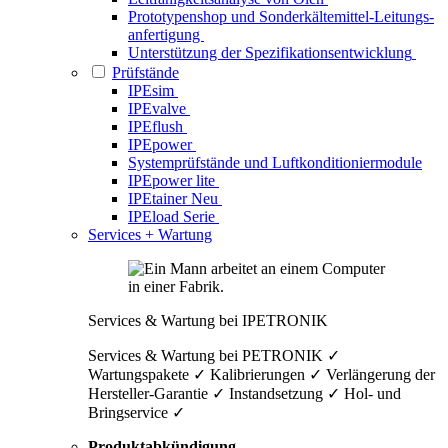
Prototypenshop und Sonderkälte­mittel-Leitungs­
anfertigung
Unterstützung der Spezifikations­entwicklung
Prüfstände
IPEsim
IPEvalve
IPEflush
IPEpower
System­prüfstände und Luftkonditionier­module
IPEpower lite
IPEtainer
Neu
IPEload Serie
Services + Wartung
Services & Wartung bei IPETRONIK
Services & Wartung bei PETRONIK ✓
Wartungspakete ✓ Kalibrierungen ✓ Verlängerung der
Hersteller-Garantie ✓ Instandsetzung ✓ Hol- und
Bringservice ✓
Produktabkündigung