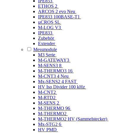
IPE853
ETHOS 2
ARCOS 2 evo
Neu
IPE833 100BASE-T1
µCROS SL
M-LOG V3
IPE833
Zubehör
Extender
Messmodule
M3 Serie
M-GATEWAY3
M-SENS3 8
M-THERMO3 16
M-CNT3 4
Neu
Mx-SENS2 4 FAST
HV Iso Divider 100 kHz
M-CNT2
M-RTD2
M-SENS 2
M-THERMO 96
M-THERMO2
M-THERMO2 HV (Sammelstecker)
Mx-STG2 6
HV PMD