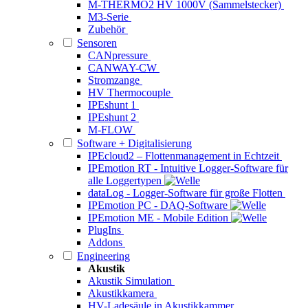
M-THERMO2 HV 1000V (Sammelstecker)
M3-Serie
Zubehör
Sensoren
CANpressure
CANWAY-CW
Stromzange
HV Thermocouple
IPEshunt 1
IPEshunt 2
M-FLOW
Software + Digitalisierung
IPEcloud2 – Flottenmanagement in Echtzeit
IPEmotion RT - Intuitive Logger-Software für
alle Loggertypen
dataLog - Logger-Software für große Flotten
IPEmotion PC - DAQ-Software
IPEmotion ME - Mobile Edition
PlugIns
Addons
Engineering
Akustik
Akustik Simulation
Akustikkamera
HV-Ladesäule in Akustikkammer