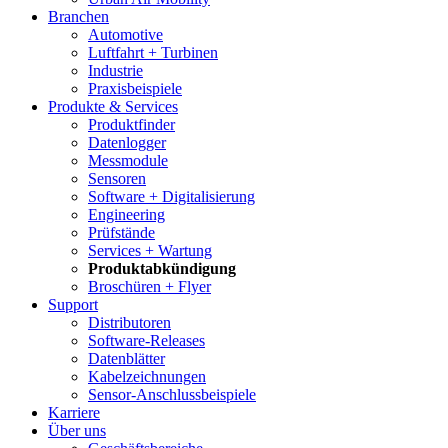
Branchen
Automotive
Luftfahrt + Turbinen
Industrie
Praxisbeispiele
Produkte & Services
Produktfinder
Datenlogger
Messmodule
Sensoren
Software + Digitalisierung
Engineering
Prüfstände
Services + Wartung
Produktabkündigung
Broschüren + Flyer
Support
Distributoren
Software-Releases
Datenblätter
Kabel­zeichnungen
Sensor-Anschluss­beispiele
Karriere
Über uns