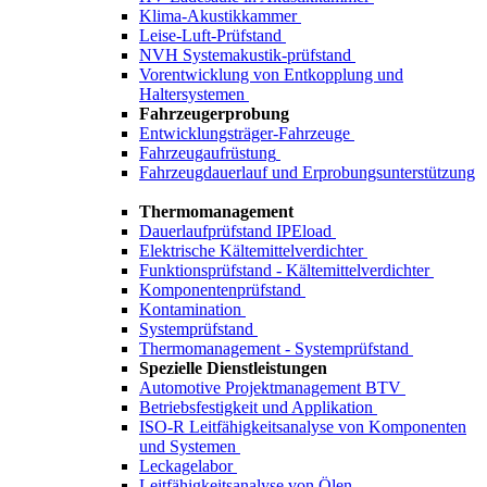
Klima-Akustikkammer
Leise-Luft-Prüfstand
NVH Systemakustik-prüfstand
Vorentwicklung von Entkopplung und
Haltersystemen
Fahrzeugerprobung
Entwicklungs­träger-Fahrzeuge
Fahrzeug­aufrüstung
Fahrzeug­dauerlauf und Erprobungs­unterstützung
Thermomanagement
Dauerlauf­prüfstand IPEload
Elektrische Kältemittel­verdichter
Funktions­prüfstand - Kältemittel­verdichter
Komponenten­prüfstand
Kontamination
Systemprüfstand
Thermo­management - Systemprüfstand
Spezielle Dienstleistungen
Automotive Projekt­management BTV
Betriebsfestigkeit und Applikation
ISO-R Leitfähigkeits­analyse von Komponenten
und Systemen
Leckagelabor
Leitfähigkeits­analyse von Ölen