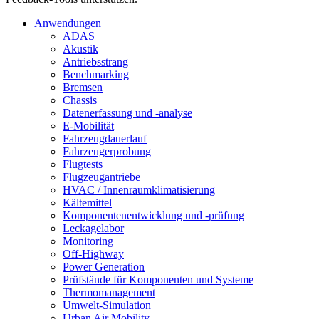
Anwendungen
ADAS
Akustik
Antriebsstrang
Benchmarking
Bremsen
Chassis
Datenerfassung und -analyse
E-Mobilität
Fahrzeugdauerlauf
Fahrzeugerprobung
Flugtests
Flugzeugantriebe
HVAC / Innenraumklimatisierung
Kältemittel
Komponentenentwicklung und -prüfung
Leckagelabor
Monitoring
Off-Highway
Power Generation
Prüfstände für Komponenten und Systeme
Thermomanagement
Umwelt-Simulation
Urban Air Mobility