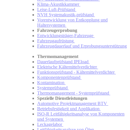
Klima-Akustikkammer
Leise-Luft-Prüfstand
NVH Systemakustik-prüfstand
Vorentwicklung von Entkopplung und
Haltersystemen
Fahrzeugerprobung
Entwicklungs­träger-Fahrzeuge
Fahrzeug­aufrüstung
Fahrzeug­dauerlauf und Erprobungs­unterstützung
Thermomanagement
Dauerlauf­prüfstand IPEload
Elektrische Kältemittel­verdichter
Funktions­prüfstand - Kältemittel­verdichter
Komponenten­prüfstand
Kontamination
Systemprüfstand
Thermo­management - Systemprüfstand
Spezielle Dienstleistungen
Automotive Projekt­management BTV
Betriebsfestigkeit und Applikation
ISO-R Leitfähigkeits­analyse von Komponenten
und Systemen
Leckagelabor
Leitfähigkeits­analyse von Ölen