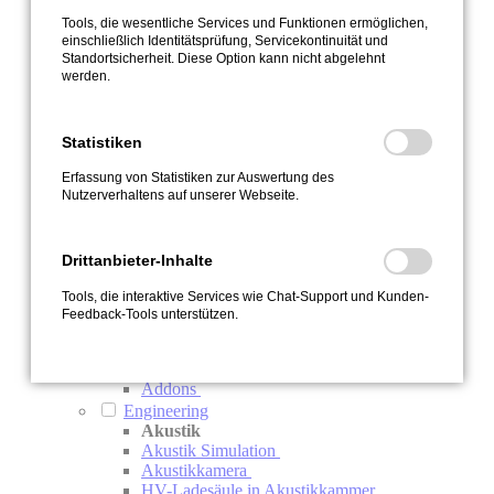
M-THERMO2 HV 1000V (Sammelstecker)
Tools, die wesentliche Services und Funktionen ermöglichen,
M3-Serie
einschließlich Identitätsprüfung, Servicekontinuität und
Zubehör
Standortsicherheit. Diese Option kann nicht abgelehnt
Sensoren
werden.
CANpressure
CANWAY-CW
Stromzange
Statistiken
HV Thermocouple
IPEshunt 1
Erfassung von Statistiken zur Auswertung des
IPEshunt 2
Nutzerverhaltens auf unserer Webseite.
M-FLOW
Software + Digitalisierung
IPEcloud2 – Flottenmanagement in Echtzeit
Drittanbieter-Inhalte
IPEmotion RT - Intuitive Logger-Software für
alle Loggertypen
Tools, die interaktive Services wie Chat-Support und Kunden-
dataLog - Logger-Software für große Flotten
Feedback-Tools unterstützen.
IPEmotion PC - DAQ-Software
IPEmotion ME - Mobile Edition
PlugIns
Addons
Engineering
Akustik
Akustik Simulation
Akustikkamera
HV-Ladesäule in Akustikkammer