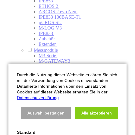
IPE853
ETHOS 2
ARCOS 2 evo
Neu
IPE833 100BASE-T1
µCROS SL
M-LOG V3
IPE833
Zubehör
Extender
Messmodule
M3 Serie
M-GATEWAY3
M-SENS3 8
M-THERMO3 16
Durch die Nutzung dieser Webseite erklären Sie sich
M-CNT3 4
Neu
mit der Verwendung von Cookies einverstanden.
Mx-SENS2 4 FAST
Detaillierte Informationen über den Einsatz von
HV Iso Divider 100 kHz
Cookies auf dieser Webseite erhalten Sie in der
M-CNT2
Datenschutzerklärung
.
M-RTD2
M-SENS 2
M-THERMO 96
Auswahl bestätigen
Alle akzeptieren
M-THERMO2
M-THERMO2 HV (Sammelstecker)
Mx-STG2 6
HV PMD
Standard