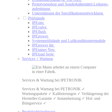
Prototypenshop und Sonderkälte­mittel-Leitungs­
anfertigung
Unterstützung der Spezifikations­entwicklung
Prüfstände
IPEsim
IPEvalve
IPEflush
IPEpower
System­prüfstände und Luftkonditionier­module
IPEpower lite
IPEtainer
Neu
IPEload Serie
Services + Wartung
Services & Wartung bei IPETRONIK
Services & Wartung bei PETRONIK ✓
Wartungspakete ✓ Kalibrierungen ✓ Verlängerung der
Hersteller-Garantie ✓ Instandsetzung ✓ Hol- und
Bringservice ✓
Produktabkündigung