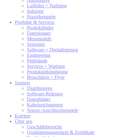
Automotive
Luftfahrt + Turbinen
Industrie
Praxisbeispiele
Produkte & Services
Produktfinder
Datenlogger
Messmodule
Sensoren
Software + Digitalisierung
Engineering
Prüfstände
Services + Wartung
Produktabkündigung
Broschüren + Flyer
Support
Distributoren
Software-Releases
Datenblätter
Kabel­zeichnungen
Sensor-Anschluss­beispiele
Karriere
Über uns
Geschäftsbereiche
Qualitätsmanagement & Zertifikate