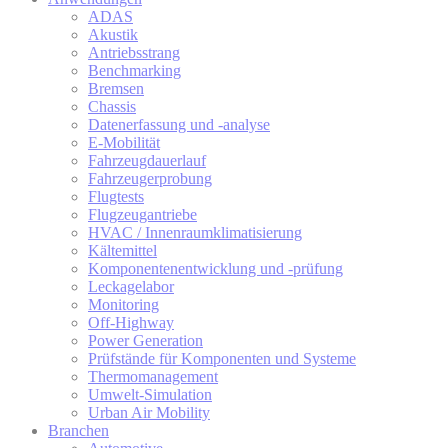
ADAS
Akustik
Antriebsstrang
Benchmarking
Bremsen
Chassis
Datenerfassung und -analyse
E-Mobilität
Fahrzeugdauerlauf
Fahrzeugerprobung
Flugtests
Flugzeugantriebe
HVAC / Innenraumklimatisierung
Kältemittel
Komponentenentwicklung und -prüfung
Leckagelabor
Monitoring
Off-Highway
Power Generation
Prüfstände für Komponenten und Systeme
Thermomanagement
Umwelt-Simulation
Urban Air Mobility
Branchen