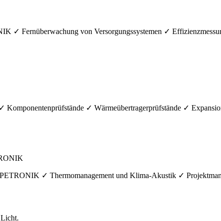
IK ✓ Fernüberwachung von Versorgungssystemen ✓ Effizienzmessu
 Komponentenprüfstände ✓ Wärmeübertragerprüfstände ✓ Expansionsv
ETRONIK
 IPETRONIK ✓ Thermomanagement und Klima-Akustik ✓ Projektmanag