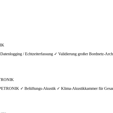
NIK
logging / Echtzeiterfassung ✓ Validierung großer Bordnetz-Archite
PETRONIK
n IPETRONIK ✓ Belüftungs-Akustik ✓ Klima-Akustikkammer für Gesa