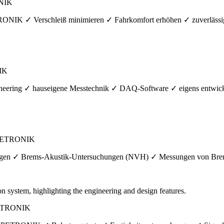
ONIK
RONIK ✓ Verschleiß minimieren ✓ Fahrkomfort erhöhen ✓ zuverlässige
IK
eering ✓ hauseigene Messtechnik ✓ DAQ-Software ✓ eigens entwicke
 IPETRONIK
gen ✓ Brems-Akustik-Untersuchungen (NVH) ✓ Messungen von Brem
IPETRONIK