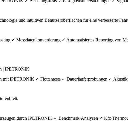
 IPETRONIK ✓ Belastungstests ✓ Festigkeitsuntersuchungen ✓ Signal
sting ✓ Messdatenkonvertierung ✓ Automatisiertes Reporting von Me
gen | IPETRONIK
ugen mit IPETRONIK ✓ Flottentests ✓ Dauerlauferprobungen ✓ Akust
fahrzeugen durch IPETRONIK ✓ Benchmark-Analysen ✓ Kfz-Thermount